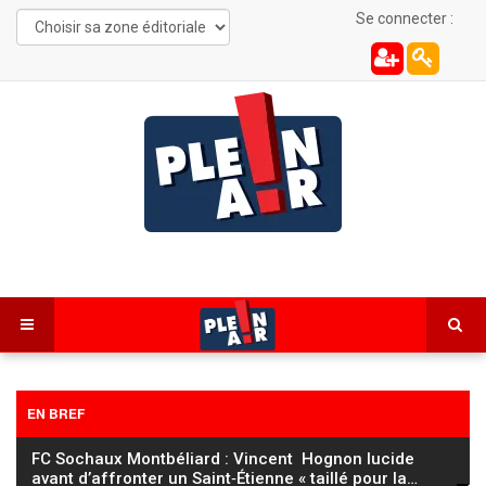
Se connecter :
EN BREF
FC Sochaux Montbéliard : Vincent Hognon lucide
avant d’affronter un Saint‑Étienne « taillé pour la
…