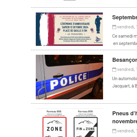
Septembre
vendredi, 
Ce samedi ma
en septembre
Besançon 
vendredi, 
Un automobili
Jacquart, à B
Pneus d’h
novembr
vendredi, 