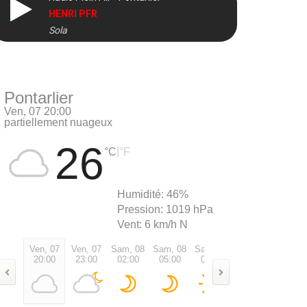
HENRI PFR
Sola
DIRECT
Pontarlier
Ven, 07 20:00
partiellement nuageux
26
|
°C
°F
Humidité:
46%
Pression:
1019 hPa
Vent:
6 km/h N
Ven, 07
Ven, 07
Sam, 08
Sam, 08
Sam, 08
Sam, 08
Sam, 0
20:00
23:00
02:00
05:00
08:00
11:00
14:00