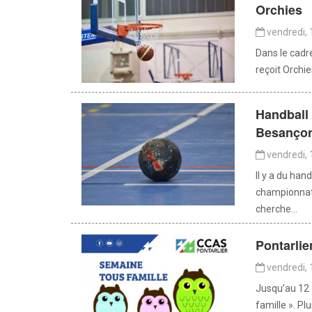
Orchies
vendredi, 
Dans le cadr
reçoit Orchie
Handball
Besançon
vendredi, 
Il y a du han
championnat 
cherche...
Pontarlie
vendredi, 
Jusqu’au 12 o
famille ». Pl