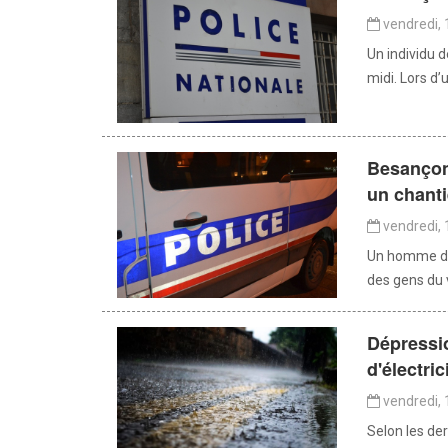
vendredi, 
Un individu d
midi. Lors d’
Besançon 
un chanti
vendredi, 
Un homme de 
des gens du v
Dépressio
d'électri
vendredi, 
Selon les de