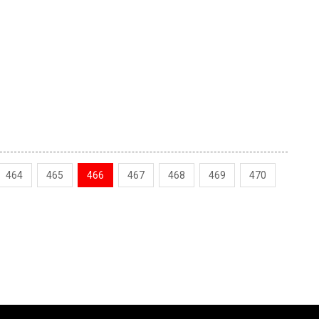
464
465
466
467
468
469
470