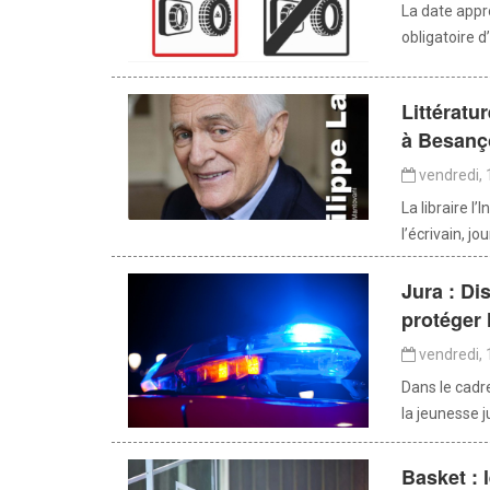
La date appro
obligatoire d
Littératu
à Besanç
vendredi, 
La libraire l
l’écrivain, jo
Jura : Di
protéger 
vendredi, 
Dans le cadr
la jeunesse j
Basket : 