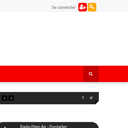
Se connecter :
‹
›
Radio Plein Air - Pontarlier