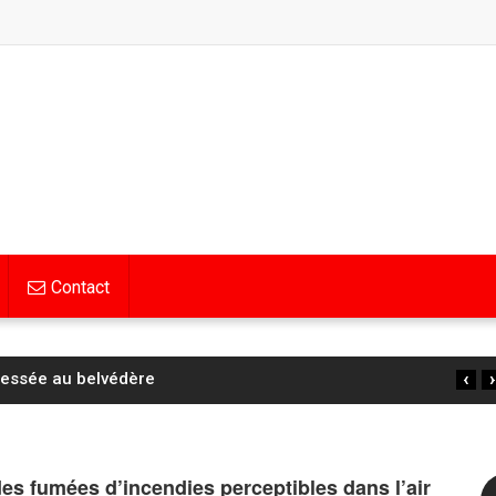
Contact
‹
›
lessée au belvédère
es fumées d’incendies perceptibles dans l’air