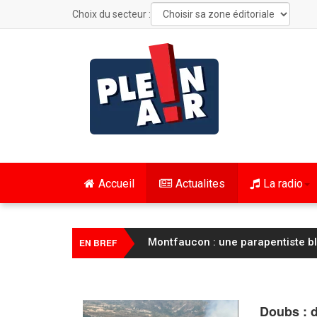
Choix du secteur :
Accueil
Actualites
La radio
Montfaucon : une parapentiste b
EN BREF
Doubs : d