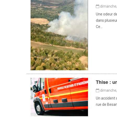
dimanche, 
Une odeur de
dans plusie
Ce...
Thise : u
dimanche, 
Un accident d
rue de Besanç