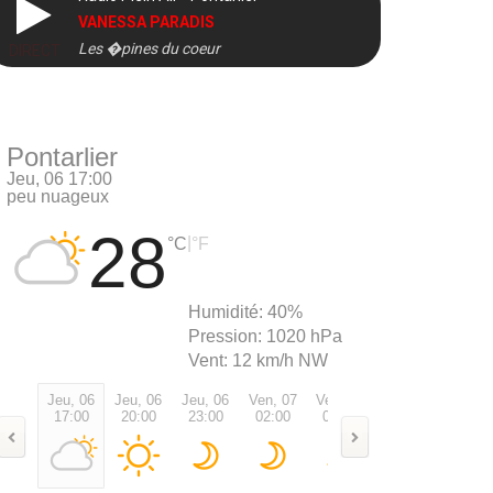
VANESSA PARADIS
Les �pines du coeur
DIRECT
Pontarlier
Jeu, 06 17:00
peu nuageux
28
|
°C
°F
Humidité:
40%
Pression:
1020 hPa
Vent:
12 km/h NW
Jeu, 06
Jeu, 06
Jeu, 06
Ven, 07
Ven, 07
Ven, 07
Ven, 0
17:00
20:00
23:00
02:00
05:00
08:00
11:00