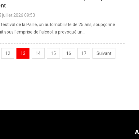
ent
 juillet 2026 09:53
festival de la Paille, un automobiliste de 25 ans, soupçonné
it sous l’emprise de l’alcool, a provoqué un...
12
13
14
15
16
17
Suivant
A