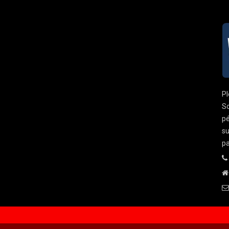
Pl
So
pé
su
pa