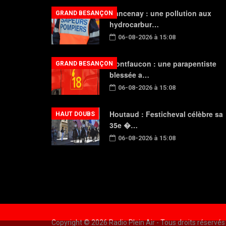
Rancenay : une pollution aux
GRAND BESANÇON
hydrocarbur…
06-08-2026 à 15:08
Montfaucon : une parapentiste
GRAND BESANÇON
blessée a…
06-08-2026 à 15:08
Houtaud : Festicheval célèbre sa
HAUT DOUBS
35e �…
06-08-2026 à 15:08
Copyright © 2026 Radio Plein Air - Tous droits réservés