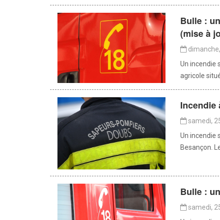
Bulle : u
(mise à j
dimanche, 
Un incendie 
agricole situ
Incendie 
samedi, 25
Un incendie s
Besançon. Le
Bulle : u
samedi, 25