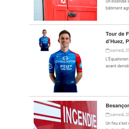
Un incendie 
bâtiment agr
Tour de F
d’Huez, P
samedi, 25
L’Équatorien
avant-derniè
Besançon 
samedi, 25
Un feu s’est