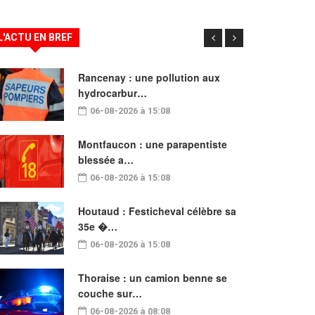
L'ACTU EN BREF
Rancenay : une pollution aux
hydrocarbur…
06-08-2026 à 15:08
Montfaucon : une parapentiste
blessée a…
06-08-2026 à 15:08
Houtaud : Festicheval célèbre sa
35e �…
06-08-2026 à 15:08
Thoraise : un camion benne se
couche sur…
06-08-2026 à 08:08