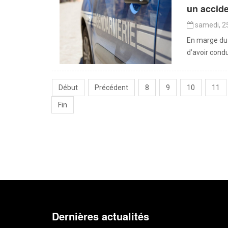
un accid
samedi, 25
En marge du 
d’avoir condu
Début
Précédent
8
9
10
11
Fin
Dernières actualités