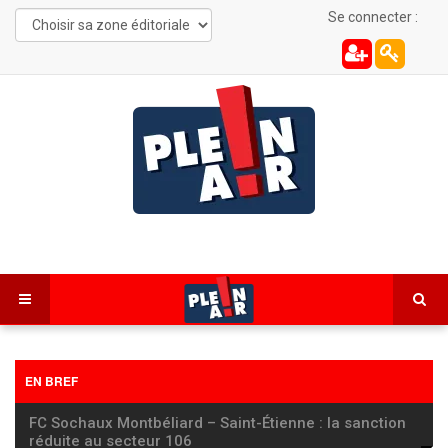
Se connecter :
EN BREF
FC Sochaux Montbéliard – Saint-Étienne : la sanction
réduite au secteur 106