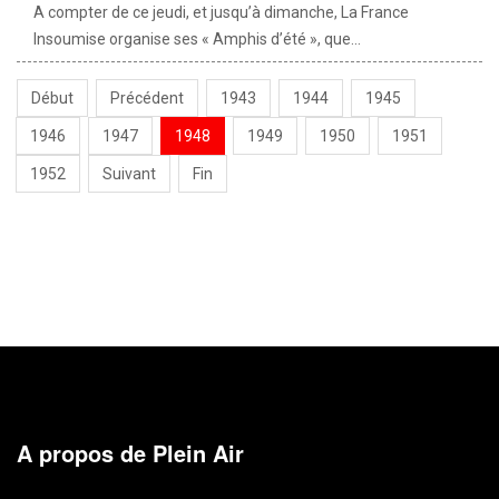
A compter de ce jeudi, et jusqu’à dimanche, La France
Insoumise organise ses « Amphis d’été », que...
Début
Précédent
1943
1944
1945
1946
1947
1948
1949
1950
1951
1952
Suivant
Fin
A propos de Plein Air