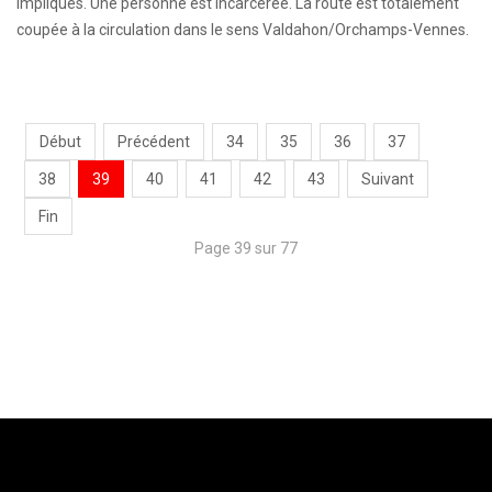
impliqués. Une personne est incarcérée. La route est totalement
coupée à la circulation dans le sens Valdahon/Orchamps-Vennes.
Début
Précédent
34
35
36
37
38
39
40
41
42
43
Suivant
Fin
Page 39 sur 77