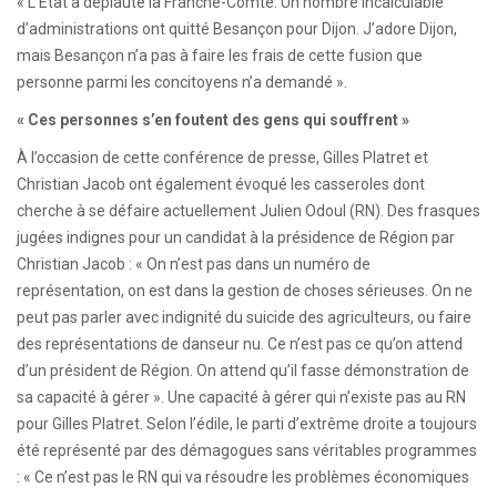
« L’État a dépiauté la Franche-Comté. Un nombre incalculable
d’administrations ont quitté Besançon pour Dijon. J’adore Dijon,
mais Besançon n’a pas à faire les frais de cette fusion que
personne parmi les concitoyens n’a demandé ».
« Ces personnes s’en foutent des gens qui souffrent »
À l’occasion de cette conférence de presse, Gilles Platret et
Christian Jacob ont également évoqué les casseroles dont
cherche à se défaire actuellement Julien Odoul (RN). Des frasques
jugées indignes pour un candidat à la présidence de Région par
Christian Jacob : « On n’est pas dans un numéro de
représentation, on est dans la gestion de choses sérieuses. On ne
peut pas parler avec indignité du suicide des agriculteurs, ou faire
des représentations de danseur nu. Ce n’est pas ce qu’on attend
d’un président de Région. On attend qu’il fasse démonstration de
sa capacité à gérer ». Une capacité à gérer qui n’existe pas au RN
pour Gilles Platret. Selon l’édile, le parti d’extrême droite a toujours
été représenté par des démagogues sans véritables programmes
: « Ce n’est pas le RN qui va résoudre les problèmes économiques