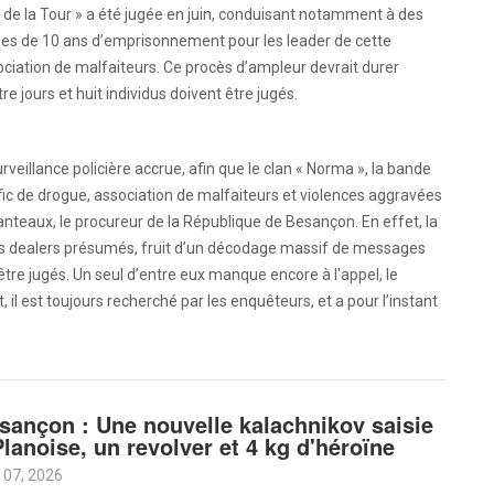
« de la Tour » a été jugée en juin, conduisant notamment à des
nes de 10 ans d’emprisonnement pour les leader de cette
ciation de malfaiteurs. Ce procès d’ampleur devrait durer
re jours et huit individus doivent être jugés.
urveillance policière accrue, afin que le clan « Norma », la bande
afic de drogue, association de malfaiteurs et violences aggravées
nteaux, le procureur de la République de Besançon. En effet, la
ces dealers présumés, fruit d’un décodage massif de messages
être jugés. Un seul d’entre eux manque encore à l'appel, le
il est toujours recherché par les enquêteurs, et a pour l’instant
sançon : Une nouvelle kalachnikov saisie
Planoise, un revolver et 4 kg d'héroïne
Aoû 07, 2026