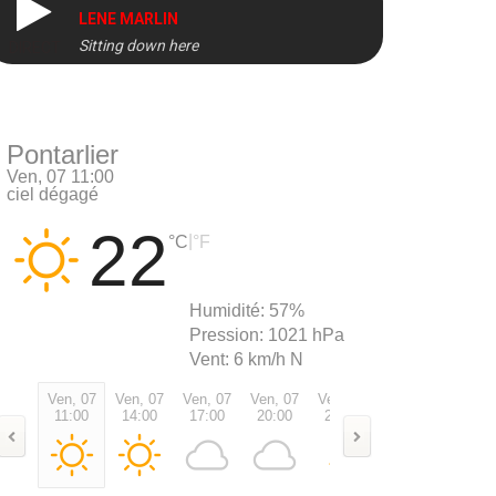
LENE MARLIN
Sitting down here
DIRECT
Pontarlier
Ven, 07 11:00
ciel dégagé
22
|
°C
°F
Humidité:
57%
Pression:
1021 hPa
Vent:
6 km/h N
Ven, 07
Ven, 07
Ven, 07
Ven, 07
Ven, 07
Sam, 08
Sam, 0
11:00
14:00
17:00
20:00
23:00
02:00
05:00