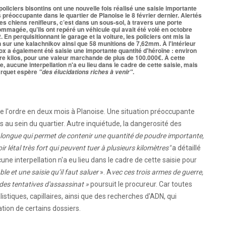
policiers bisontins ont une nouvelle fois réalisé une saisie importante
 préoccupante dans le quartier de Planoise le 8 février dernier. Alertés
les chiens renifleurs, c’est dans un sous-sol, à travers une porte
mmagée, qu’ils ont repéré un véhicule qui avait été volé en octobre
. En perquisitionnant le garage et la voiture, les policiers ont mis la
 sur une kalachnikov ainsi que 58 munitions de 7,62mm. À l'intérieur
ox a également été saisie une importante quantité d'héroïne : environ
re kilos, pour une valeur marchande de plus de 100.000€. À cette
e, aucune interpellation n'a eu lieu dans le cadre de cette saisie, mais
arquet espère
.
"des élucidations riches à venir"
de l'ordre en deux mois à Planoise. Une situation préoccupante
au sein du quartier. Autre inquiétude, la dangerosité des
t longue qui permet de contenir une quantité de poudre importante,
 létal très fort qui peuvent tuer à plusieurs kilomètres"
a détaillé
ne interpellation n'a eu lieu dans le cadre de cette saisie pour
e et une saisie qu’il faut saluer
». A
vec ces trois armes de guerre,
 des tentatives d'assassinat »
poursuit le procureur. Car toutes
istiques, capillaires, ainsi que des recherches d'ADN, qui
ation de certains dossiers.