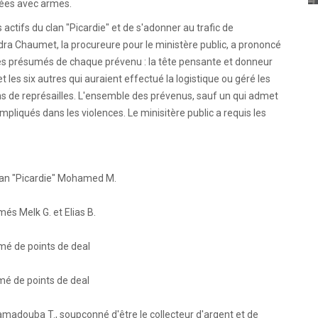
vées avec armes.
tifs du clan "Picardie" et de s'adonner au trafic de
dra Chaumet, la procureure pour le ministère public, a prononcé
rôles présumés de chaque prévenu : la tête pensante et donneur
t les six autres qui auraient effectué la logistique ou géré les
ns de représailles. L'ensemble des prévenus, sauf un qui admet
impliqués dans les violences. Le minisitère public a requis les
lan "Picardie" Mohamed M.
és Melk G. et Elias B.
mé de points de deal
mé de points de deal
madouba T., soupçonné d'être le collecteur d'argent et de