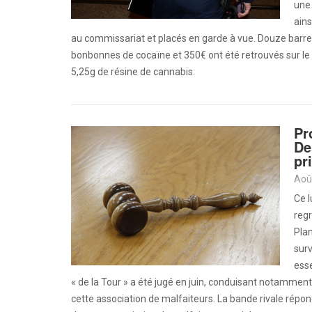
une 
ains
au commissariat et placés en garde à vue. Douze barret
bonbonnes de cocaïne et 350€ ont été retrouvés sur le 
5,25g de résine de cannabis.
Pr
De
pr
Ce l
regr
Plan
surv
esse
« de la Tour » a été jugé en juin, conduisant notamme
cette association de malfaiteurs. La bande rivale répond