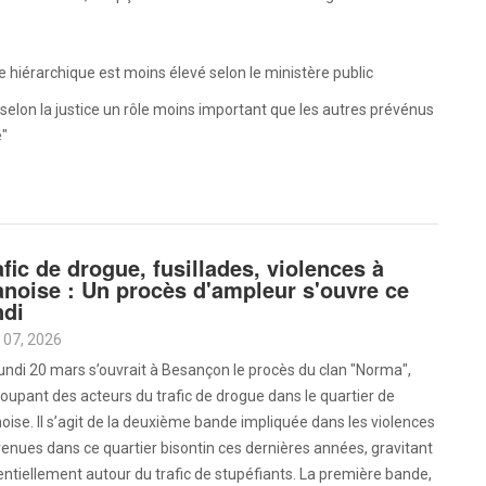
 hiérarchique est moins élevé selon le ministère public
 selon la justice un rôle moins important que les autres prévénus
e"
afic de drogue, fusillades, violences à
anoise : Un procès d'ampleur s'ouvre ce
ndi
Aoû 07, 2026
undi 20 mars s’ouvrait à Besançon le procès du clan "Norma",
oupant des acteurs du trafic de drogue dans le quartier de
oise. Il s’agit de la deuxième bande impliquée dans les violences
enues dans ce quartier bisontin ces dernières années, gravitant
ntiellement autour du trafic de stupéfiants. La première bande,