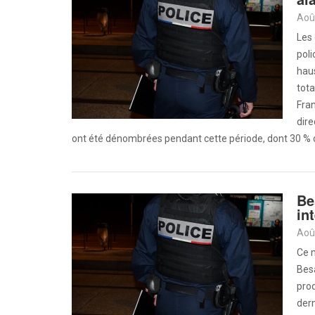
Les 
poli
haus
tota
Fran
dire
ont été dénombrées pendant cette période, dont 30 % 
Be
in
Ce m
Bes
prod
dern