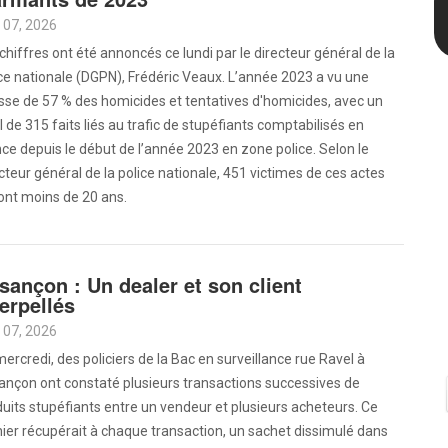
Aoû 07, 2026
chiffres ont été annoncés ce lundi par le directeur général de la
ce nationale (DGPN), Frédéric Veaux. L’année 2023 a vu une
se de 57 % des homicides et tentatives d'homicides, avec un
l de 315 faits liés au trafic de stupéfiants comptabilisés en
ce depuis le début de l’année 2023 en zone police. Selon le
cteur général de la police nationale, 451 victimes de ces actes
ont moins de 20 ans.
sançon : Un dealer et son client
terpellés
Aoû 07, 2026
ercredi, des policiers de la Bac en surveillance rue Ravel à
ançon ont constaté plusieurs transactions successives de
uits stupéfiants entre un vendeur et plusieurs acheteurs. Ce
ier récupérait à chaque transaction, un sachet dissimulé dans