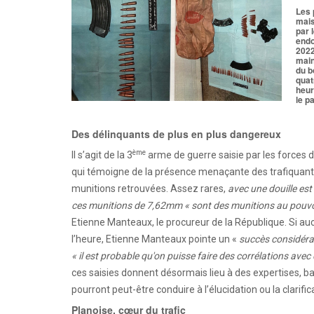
Les 
mais
par 
endo
2022
main
du b
quat
heur
le p
Des délinquants de plus en plus dangereux
ème
Il s’agit de la 3
arme de guerre saisie par les forces 
qui témoigne de la présence menaçante des trafiquants 
munitions retrouvées. Assez rares,
avec une douille es
ces munitions de 7,62mm
« sont des munitions au pouvoir
Etienne Manteaux, le procureur de la République. Si aucu
l’heure, Etienne Manteaux pointe un «
succès considérabl
« il est probable qu'on puisse faire des corrélations avec
ces saisies donnent désormais lieu à des expertises, bal
pourront peut-être conduire à l’élucidation ou la clarific
Planoise, cœur du trafic