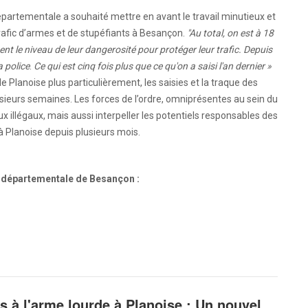
partementale a souhaité mettre en avant le travail minutieux et
rafic d’armes et de stupéfiants à Besançon.
"Au total, on est à 18
nt le niveau de leur dangerosité pour protéger leur trafic.
Depuis
a police
.
Ce qui est cinq fois plus que ce qu'on a saisi l'an dernier »
 Planoise plus particulièrement, les saisies et la traque des
sieurs semaines. Les forces de l’ordre, omniprésentes au sein du
x illégaux, mais aussi interpeller les potentiels responsables des
 Planoise depuis plusieurs mois.
é départementale de Besançon :
rs à l'arme lourde à Planoise : Un nouvel