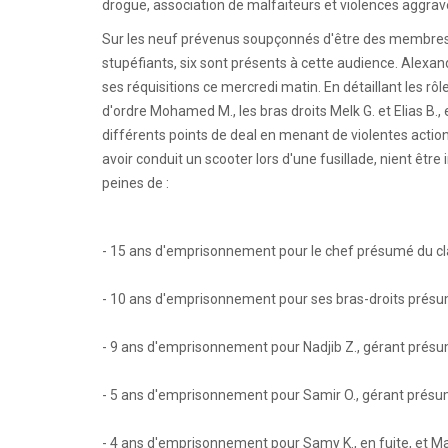
drogue, association de malfaiteurs et violences aggra
Sur les neuf prévenus soupçonnés d'être des membres ac
stupéfiants, six sont présents à cette audience. Alexan
ses réquisitions ce mercredi matin. En détaillant les 
d'ordre Mohamed M., les bras droits Melk G. et Elias B., e
différents points de deal en menant de violentes actio
avoir conduit un scooter lors d'une fusillade, nient être 
peines de :
- 15 ans d'emprisonnement pour le chef présumé du c
- 10 ans d'emprisonnement pour ses bras-droits présum
- 9 ans d'emprisonnement pour Nadjib Z., gérant présu
- 5 ans d'emprisonnement pour Samir O., gérant présu
- 4 ans d'emprisonnement pour Samy K., en fuite, et Ma