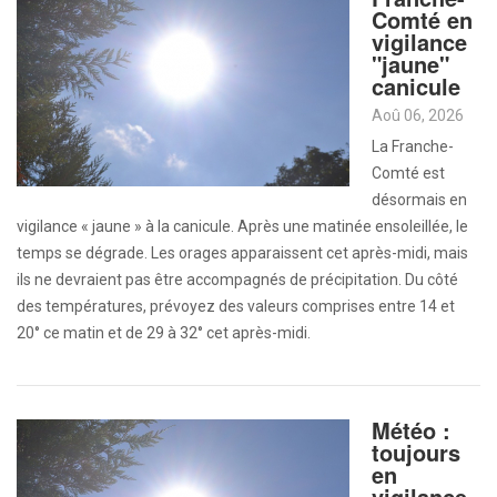
Comté en
vigilance
"jaune"
canicule
Aoû 06, 2026
La Franche-
Comté est
désormais en
vigilance « jaune » à la canicule. Après une matinée ensoleillée, le
temps se dégrade. Les orages apparaissent cet après-midi, mais
ils ne devraient pas être accompagnés de précipitation. Du côté
des températures, prévoyez des valeurs comprises entre 14 et
20° ce matin et de 29 à 32° cet après-midi.
Météo :
toujours
en
vigilance