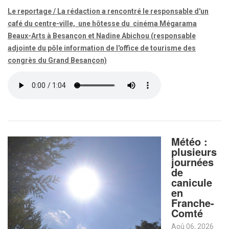
Le reportage / La rédaction a rencontré le responsable d'un
café du centre-ville, une hôtesse du cinéma Mégarama
Beaux-Arts à Besançon et
Nadine Abichou (responsable
adjointe du pôle information de l'office de tourisme des
congrès du Grand Besançon)
Météo :
plusieurs
journées
de
canicule
en
Franche-
Comté
Aoû 06, 2026