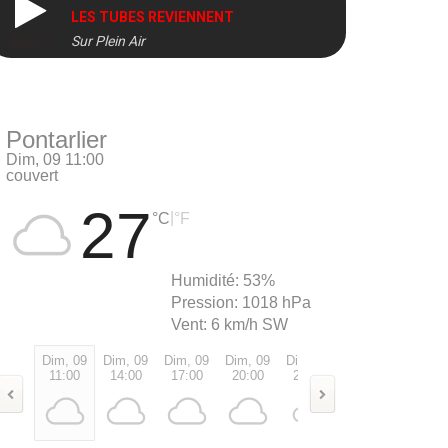
LES TUBES REVIENNENT
Sur Plein Air
DIRECT
Pontarlier
Dim, 09 11:00
couvert
27
|
°C
°F
Humidité:
53%
Pression:
1018 hPa
Vent:
6 km/h SW
Dim, 09
Dim, 09
Dim, 09
Dim, 09
Dim, 09
Lun, 10
Lun, 1
11:00
14:00
17:00
20:00
23:00
02:00
05:00