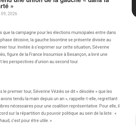
arté »
 09, 2026
s que la campagne pour les élections municipales entre dans
phase décisive, la gauche bisontine se présente divisée au
ier tour. Invitée à s’exprimer sur cette situation, Séverine
ès, figure de la France Insoumise à Besançon, a livré une
t les perspectives d’union au second tour.
 le premier tour, Séverine Véziès se dit « désolée » que les
 avons tendu la main depuis un an », rappelle-t-elle, regrettant
ilibres nécessaires pour une coalition représentative. Pour elle, il
d sur la répartition du pouvoir politique au sein de la liste : «
aud, c’est pour être utile. »