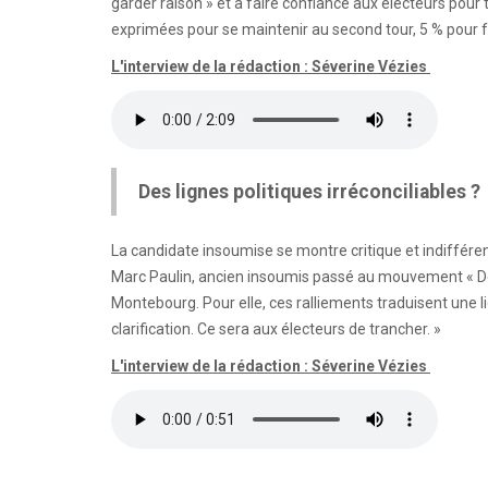
garder raison » et à faire confiance aux électeurs pour t
exprimées pour se maintenir au second tour, 5 % pour f
L'interview de la rédaction : Séverine Vézies
Des lignes politiques irréconciliables ?
La candidate insoumise se montre critique et indiffére
Marc Paulin, ancien insoumis passé au mouvement « Deb
Montebourg. Pour elle, ces ralliements traduisent une li
clarification. Ce sera aux électeurs de trancher. »
L'interview de la rédaction : Séverine Vézies