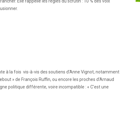
rancher. Elle rappelle les règles du scrutin : 10 % des voix
usionner.
nte à la fois vis-à-vis des soutiens d’Anne Vignot, notamment
out » de François Ruffin, ou encore les proches d’Arnaud
gne politique différente, voire incompatible : « C’est une