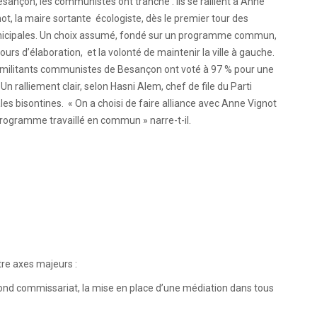
sançon, les communistes ont tranché : ils se rallient à Anne
ot, la maire sortante écologiste, dès le premier tour des
icipales. Un choix assumé, fondé sur un programme commun,
ours d’élaboration, et la volonté de maintenir la ville à gauche.
 militants communistes de Besançon ont voté à 97 % pour une
. Un ralliement clair, selon Hasni Alem, chef de file du Parti
es bisontines. « On a choisi de faire alliance avec Anne Vignot
 programme travaillé en commun » narre-t-il.
tre axes majeurs :
econd commissariat, la mise en place d’une médiation dans tous