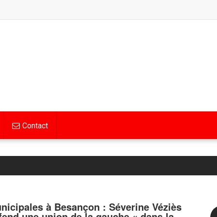
Contact
nicipales à Besançon : Séverine Véziès
fend une union de la gauche « dans la