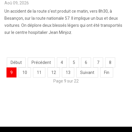
Aoû 09, 2026
Un accident de la route s’est produit ce matin, vers 8h30, à
Besançon, sur la route nationale 57. Il implique un bus et deux
voitures. On déplore deux blessés légers qui ont été transportés
sur le centre hospitalier Jean Minjoz.
Début
Précédent
4
5
6
7
8
9
10
11
12
13
Suivant
Fin
Page 9 sur 22