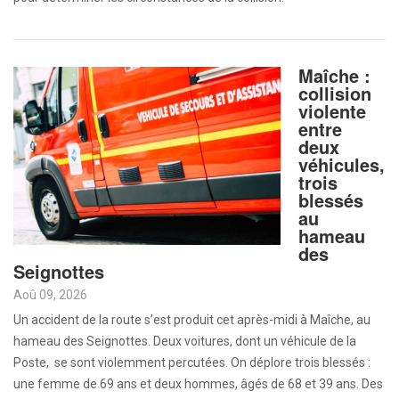
Maîche :
collision
violente
entre
deux
véhicules,
trois
blessés
au
hameau
des
Seignottes
Aoû 09, 2026
Un accident de la route s’est produit cet après-midi à Maîche, au
hameau des Seignottes. Deux voitures, dont un véhicule de la
Poste, se sont violemment percutées. On déplore trois blessés :
une femme de 69 ans et deux hommes, âgés de 68 et 39 ans. Des