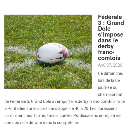
Fédérale
3 : Grand
Dole
s’impose
dans le
derby
franc-
comtois
Aoû 07, 2026
Ce dimanche,
lors de la 6è
journée du
championnat
de Fédérale 3, Grand Dole a remporté le derby franc-comtois face
à Pontarlier sur le score sans appel de 40 à 20. Les Jurassiens
confirment leur forme, tandis que les Pontissaliens enregistrent
une nouvelle défaite dans la compétition.