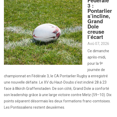
Fédérale
3 :
Pontarlier
s’incline,
Grand
Dole
creuse
l’écart
Aoû 07, 2026
Ce dimanche
après-midi,
pour la 9ᵉ
journée de
championnat en Fédérale 3, le CA Pontarlier Rugby a enregistré
une nouvelle défaite. Le XV du Haut-Doubs s’est incliné 28 à 23
face à Illkirch Graffenstaden. De son côté, Grand Dole a conforté
son leadership grâce à une large victoire contre Metz (59–10). Dix
points séparent désormais les deux formations franc-comtoises.
Les Pontissaliens restent deuxièmes.