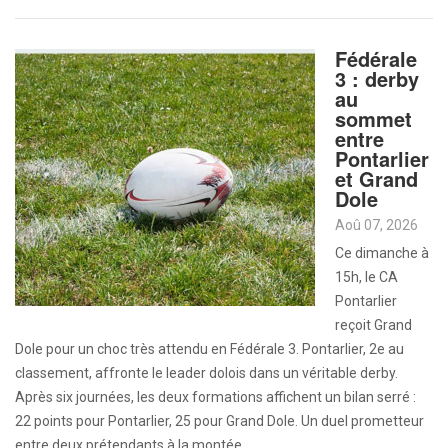
Fédérale
3 : derby
au
sommet
entre
Pontarlier
et Grand
Dole
Aoû 07, 2026
Ce dimanche à
15h, le CA
Pontarlier
reçoit Grand
Dole pour un choc très attendu en Fédérale 3. Pontarlier, 2e au
classement, affronte le leader dolois dans un véritable derby.
Après six journées, les deux formations affichent un bilan serré :
22 points pour Pontarlier, 25 pour Grand Dole. Un duel prometteur
entre deux prétendants à la montée.