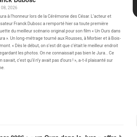
 08, 2026
ura à l'honneur lors de la Cérémonie des César. L’acteur et
isateur Franck Dubosc a remporté hier sa toute première
uette du meilleur scénario original pour son film « Un Ours dans
ura ». Un long-métrage tourné aux Rousses, à Morbier et à Bois-
mont. « Dès le début, on s’est dit que c’était le meilleur endroit
egardant les photos. On ne connaissait pas bien le Jura… Ce
n savait, c’est qu’il n’y avait pas d’ours ! », a-t-il plaisanté sur
ne.