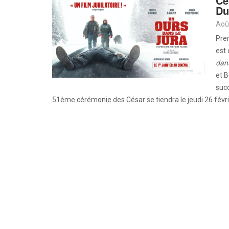
Cé
Du
Aoû
Pre
est 
dans
et B
succ
51ème cérémonie des César se tiendra le jeudi 26 févri