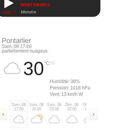
MONTEMARCO
Monstre
DIRECT
Pontarlier
Sam, 08 17:00
partiellement nuageux
30
|
°C
°F
Humidité:
36%
Pression:
1018 hPa
Vent:
13 km/h W
Sam, 08
Sam, 08
Sam, 08
Dim, 09
Dim, 09
Dim, 09
Dim, 0
17:00
20:00
23:00
02:00
05:00
08:00
11:00