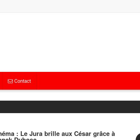
Contact
néma : Le Jura brille aux César grâce à
anck Dubosc