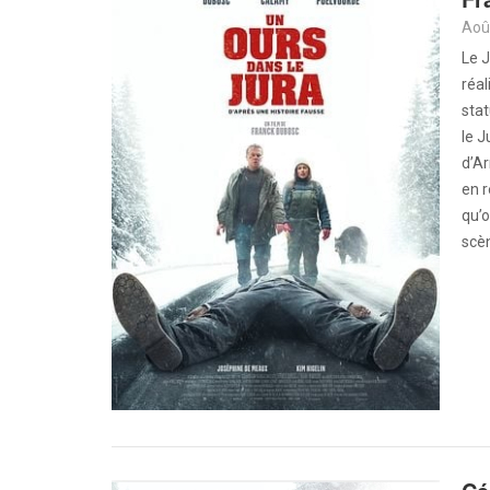
Aoû
Le J
réal
stat
le J
d’Ar
en r
qu’o
scè