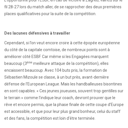
L’opportunité pour l’ESBF, en cas de victoire à Zagreb, vaincu sur le
fil 28-27 lors du match aller, de se rapprocher des deux premières
places qualificatives pour la suite de la compétition.
Des lacunes défensives à travailler
Cependant, si l’on veut encore croire à cette épopée européenne
du côté de la capitale comtoise, de nombreux points sont à
améliorer côté ESBF. Car même si les Engagées marquent
ème
beaucoup (3
meilleure attaque de la compétition), elles
encaissent beaucoup. Avec 104 buts pris, la formation de
Sébastien Mizoule se classe, à un but près, avant-dernière
défense de l’European League. Mais les handballeuses bisontines
en sont capables. « Ces jeunes joueuses, souvent trop gentilles sur
le terrain » comme l’indique leur coach, devront prouver que le
rêve et encore permis, que la phase finale de cette coupe d’Europe
est accessible, et que pour leur plus grand bonheur, celui du staff
et des fans, la compétition est loin d’être terminée.