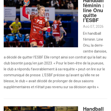
Handball
féminin :
line Onu
quitte
l'ESBF
Aoû 07, 2026
En handball
féminin. Line
Onu, la demi-
centre danoise,
a décidé de quitter l’ESBF. Elle rompt ainsi son contrat qui la liait au
club bisontin jusqu’en juin 2023. « Pour le bien-être de la joueuse,
le club a répondu favorablement à sa requête » peut-on lire sur le
communiqué de presse. L’ESBF précise qu’avant qu’elle ne se
blesse, le club « avait décidé de prolonger de deux saisons
supplémentaires et n’était pas revenu sur sa décision après ».
Handball