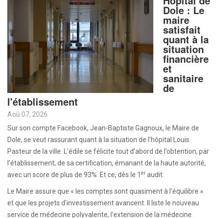
Hopital de
Dole : Le
maire
satisfait
quant à la
situation
financière
et
sanitaire
de
l'établissement
Aoû 07, 2026
Sur son compte Facebook, Jean-Baptiste Gagnoux, le Maire de
Dole, se veut rassurant quant à la situation de l’hôpital Louis
Pasteur de la ville. L’édile se félicite tout d’abord de l’obtention, par
l’établissement, de sa certification, émanant de la haute autorité,
er
avec un score de plus de 93%. Et ce, dès le 1
audit.
Le Maire assure que « les comptes sont quasiment à l’équilibre »
et que les projets d’investissement avancent. Il liste le nouveau
service de médecine polyvalente, l'extension de la médecine