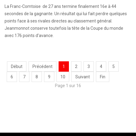
La Franc-Comtoise de 27 ans termine finalement 16e à 44
secondes de la gagnante. Un résultat qui lui fait perdre quelques
points face à ses rivales directes au classement général.
Jeanmonnot conserve toutefois la tête de la Coupe du monde
avec 176 points d’avance.
Début
Précédent
1
2
3
4
5
6
7
8
9
10
Suivant
Fin
Page 1 sur 16