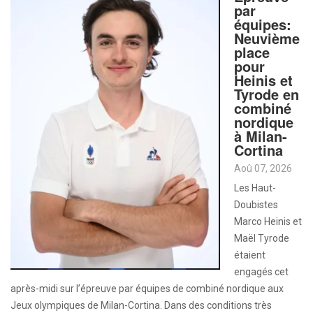
par
équipes:
Neuvième
place
pour
Heinis et
Tyrode en
combiné
nordique
à Milan-
Cortina
Aoû 07, 2026
Les Haut-
Doubistes
Marco Heinis et
Maël Tyrode
étaient
engagés cet
après-midi sur l’épreuve par équipes de combiné nordique aux
Jeux olympiques de Milan-Cortina. Dans des conditions très