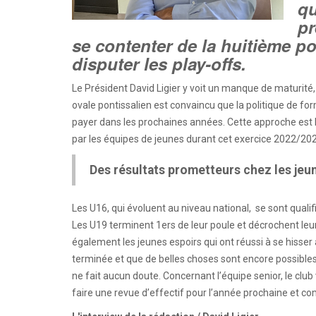
qu
pr
se contenter de la huitième po
disputer les play-offs.
Le Président David Ligier y voit un manque de maturité,
ovale pontissalien est convaincu que la politique de fo
payer dans les prochaines années. Cette approche est loi
par les équipes de jeunes durant cet exercice 2022/20
Des résultats prometteurs chez les jeu
Les U16, qui évoluent au niveau national, se sont quali
Les U19 terminent 1ers de leur poule et décrochent leur 
également les jeunes espoirs qui ont réussi à se hisser 
terminée et que de belles choses sont encore possibles
ne fait aucun doute. Concernant l’équipe senior, le club 
faire une revue d’effectif pour l’année prochaine et co