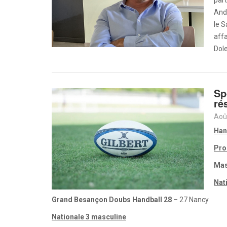
part
And
le S
affa
Dole
Sp
ré
Aoû
Han
Pro
Mas
Nat
Grand Besançon Doubs Handball 28
– 27 Nancy
Nationale 3 masculine