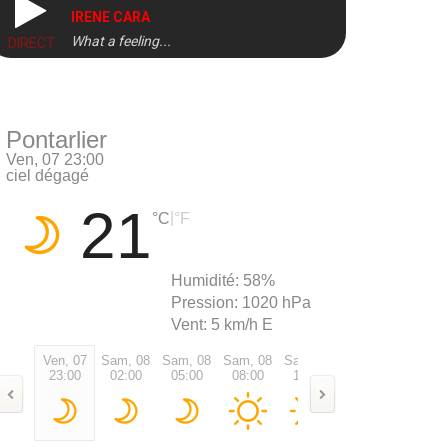
IRENE CARA
What a feeling...
DIRECT
Pontarlier
Ven, 07 23:00
ciel dégagé
21
|
°C
°F
Humidité:
58%
Pression:
1020 hPa
Vent:
5 km/h E
Ven, 07
Sam, 08
Sam, 08
Sam, 08
Sam, 08
Sam, 08
Sam, 0
23:00
02:00
05:00
08:00
11:00
14:00
17:00