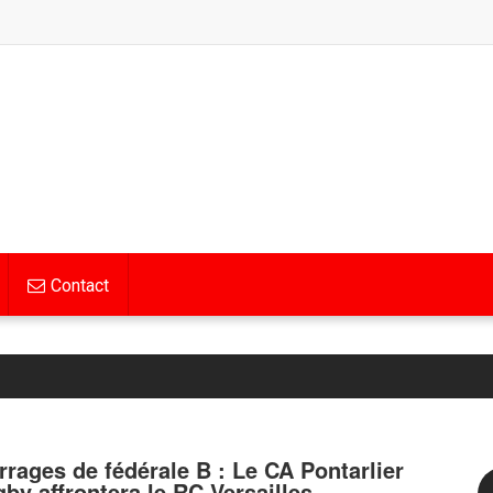
Contact
rrages de fédérale B : Le CA Pontarlier
gby affrontera le RC Versailles