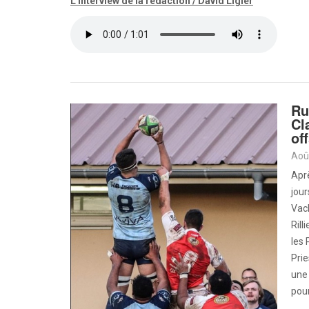
L'interview de la rédaction / David Ligier
Ru
Cl
of
Aoû
Aprè
jour
Vach
Rill
les 
Prie
une 
pour