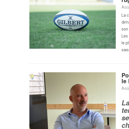
Aoû
La c
dima
son 
Les 
le p
sais
Po
le
Aoû
La
te
se
ch