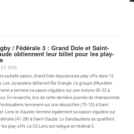
gby / Fédérale 3 : Grand Dole et Saint-
aude obtiennent leur billet pour les play-
fs
 07, 2026
s sa belle saison, Grand Dole disputera les play-offs dans 15
s. Les Jurassiens défieront Ris Orangis. Le groupe d’Aurélien
eret a terminé sa saison régulière sur une victoire 30-32 à
ieux. En revanche, lors de cette dernière journée de championnat,
Pontissaliens terminent sur une déculottée (75-10) à Saint
st. Lons-le-Saunier termine également sa saison régulière sur
défaite (41-28) à Saint-Claude. Le Sanclaudiens se qualifient
 les play-offs. Le CS Lons est relégué en fédéral 3.