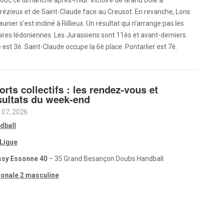
out, ce dimanche après-midi. Victoire de Grand Dole à
rézieux et de Saint-Claude face au Creusot. En revanche, Lons
aunier s’est incliné à Rillieux. Un résultat qui n’arrange pas les
ires lédoniennes. Les Jurassiens sont 11ès et avant-derniers.
 est 3è. Saint-Claude occupe la 6è place. Pontarlier est 7è.
orts collectifs : les rendez-vous et
sultats du week-end
 07, 2026
dball
Ligue
sy Essonne 40
– 35 Grand Besançon Doubs Handball
ionale 2 masculine