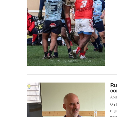
Ru
co
Aoû
On f
rugb