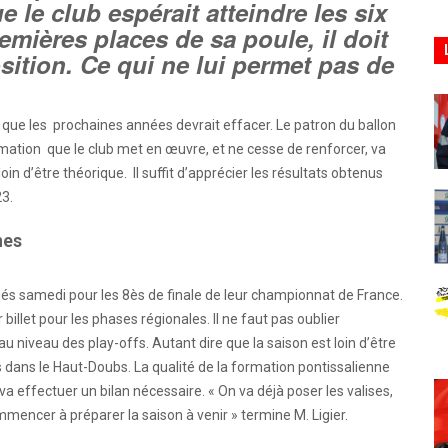
e le club espérait atteindre les six
emières places de sa poule, il doit
sition. Ce qui ne lui permet pas de
 que les prochaines années devrait effacer. Le patron du ballon
rmation que le club met en œuvre, et ne cesse de renforcer, va
n d’être théorique. Il suffit d’apprécier les résultats obtenus
23.
nes
fiés samedi pour les 8ès de finale de leur championnat de France.
billet pour les phases régionales. Il ne faut pas oublier
au niveau des play-offs. Autant dire que la saison est loin d’être
 dans le Haut-Doubs. La qualité de la formation pontissalienne
va effectuer un bilan nécessaire. « On va déjà poser les valises,
mmencer à préparer la saison à venir » termine M. Ligier.