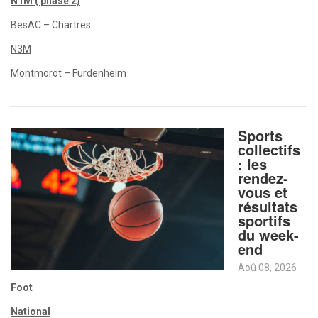
N1M ( phase 2)
BesAC – Chartres
N3M
Montmorot – Furdenheim
Sports
collectifs
: les
rendez-
vous et
résultats
sportifs
du week-
end
Aoû 08, 2026
Foot
National