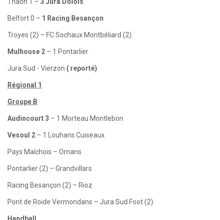
Thaon 1 –
3 Jura Dolois
Belfort 0 –
1 Racing Besançon
Troyes (2) – FC Sochaux Montbéliard (2)
Mulhouse 2
– 1 Pontarlier
Jura Sud - Vierzon
( reporté)
Régional 1
Groupe B
Audincourt 3
– 1 Morteau Montlebon
Vesoul 2
– 1 Louhans Cuiseaux
Pays Maîchois – Ornans
Pontarlier (2) – Grandvillars
Racing Besançon (2) – Rioz
Pont de Roide Vermondans – Jura Sud Foot (2)
Handball