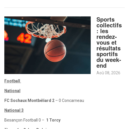
Sports
collectifs
: les
rendez-
vous et
résultats
sportifs
du week-
end
Aoû 08, 2026
Football
National
FC Sochaux Montbéliard 2
– 0 Concarneau
National 3
Besançon Football 0 –
1 Torcy