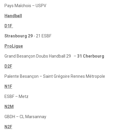
Pays Maîchois – USPV
Handball
D1F
Strasbourg 29
- 21 ESBF
ProLigue
Grand Besançon Doubs Handball 29 –
31 Cherbourg
D2F
Palente Besançon – Saint Grégoire Rennes Métropole
N1F
ESBF – Metz
N2M
GBDH – CL Marsannay
N2F