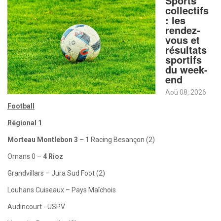
Sports
collectifs
: les
rendez-
vous et
résultats
sportifs
du week-
end
Aoû 08, 2026
Football
Régional 1
Morteau Montlebon 3
– 1 Racing Besançon (2)
Ornans 0 –
4 Rioz
Grandvillars – Jura Sud Foot (2)
Louhans Cuiseaux – Pays Maîchois
Audincourt - USPV