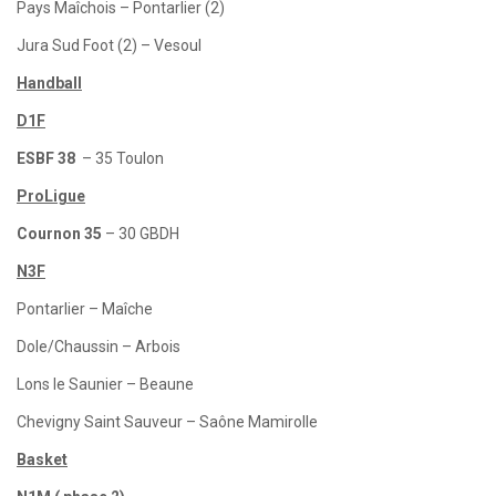
Pays Maîchois – Pontarlier (2)
Jura Sud Foot (2) – Vesoul
Handball
D1F
ESBF 38
– 35 Toulon
ProLigue
Cournon 35
– 30 GBDH
N3F
Pontarlier – Maîche
Dole/Chaussin – Arbois
Lons le Saunier – Beaune
Chevigny Saint Sauveur – Saône Mamirolle
Basket