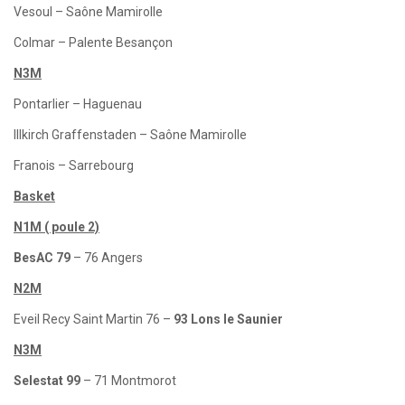
Vesoul – Saône Mamirolle
Colmar – Palente Besançon
N3M
Pontarlier – Haguenau
Illkirch Graffenstaden – Saône Mamirolle
Franois – Sarrebourg
Basket
N1M ( poule 2)
BesAC 79
– 76 Angers
N2M
Eveil Recy Saint Martin 76 –
93 Lons le Saunier
N3M
Selestat 99
– 71 Montmorot