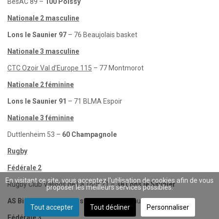
BesAC 89 –
100 Poissy
Nationale 2 masculine
Lons le Saunier 97
– 76 Beaujolais basket
Nationale 3 masculine
CTC Ozoir Val d’Europe 115
– 77 Montmorot
Nationale 2 féminine
Lons le Saunier 91
– 71 BLMA Espoir
Nationale 3 féminine
Duttlenheim 53 –
60 Champagnole
Rugby
Fédérale 2
En visitant ce site, vous acceptez l'utilisation de cookies afin de vous
Rugby Club Vallons de La Tour 21 –
38 Lons le Saunier
proposer les meilleurs services possibles.
AS Bièvres Saint Geoirs 59
– 12 Saint Claude
Tout accepter
Tout décliner
Personnaliser
Fédérale 3