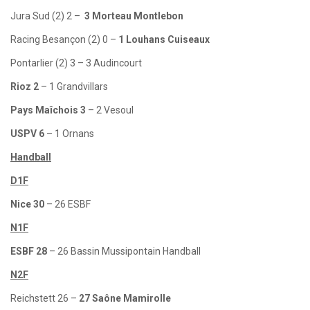
Jura Sud (2) 2 –
3 Morteau Montlebon
Racing Besançon (2) 0 –
1 Louhans Cuiseaux
Pontarlier (2) 3 – 3 Audincourt
Rioz 2
– 1 Grandvillars
Pays Maîchois 3
– 2 Vesoul
USPV 6
– 1 Ornans
Handball
D1F
Nice 30
– 26 ESBF
N1F
ESBF 28
– 26 Bassin Mussipontain Handball
N2F
Reichstett 26 –
27 Saône Mamirolle