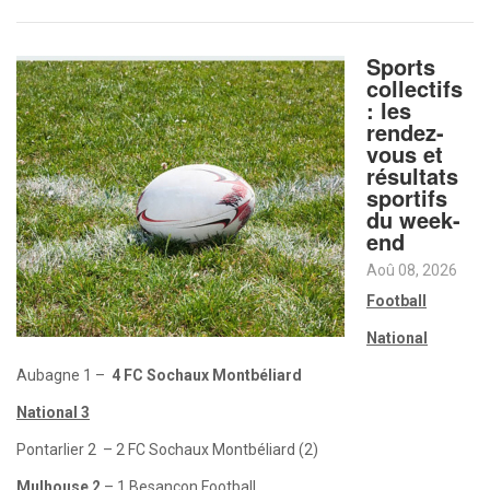
Sports
collectifs
: les
rendez-
vous et
résultats
sportifs
du week-
end
Aoû 08, 2026
Football
National
Aubagne 1 –
4 FC Sochaux Montbéliard
National 3
Pontarlier 2 – 2 FC Sochaux Montbéliard (2)
Mulhouse 2
– 1 Besançon Football