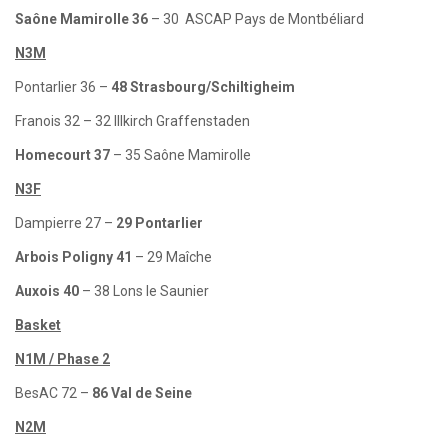
Saône Mamirolle 36
– 30 ASCAP Pays de Montbéliard
N3M
Pontarlier 36 –
48 Strasbourg/Schiltigheim
Franois 32 – 32 Illkirch Graffenstaden
Homecourt 37
– 35 Saône Mamirolle
N3F
Dampierre 27 –
29 Pontarlier
Arbois Poligny 41
– 29 Maîche
Auxois 40
– 38 Lons le Saunier
Basket
N1M / Phase 2
BesAC 72 –
86 Val de Seine
N2M