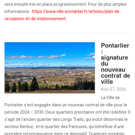
sera ensuite mis en place progressivement. Pour de plus amples
informations :
https://www.ville-pontarlier.fr/articles/plan-de-
circulation-et-de-stationnement
Pontarlier
:
signature
du
nouveau
contrat de
ville
Aoû 07, 2026
La Ville de
Pontarlier s’est engagée dans un nouveau contrat de ville pour la
période 2024 – 2030. Deux quartiers prioritaires ont été redéfinis. Il
s’agit de l’ancien quartier des Longs Traits, qui inclut désormais le
secteur Berlioz, et le quartier des Pareuses, qui bénéficie d’une
première reconnaissance dans ce dispositif. Quelques soixante-