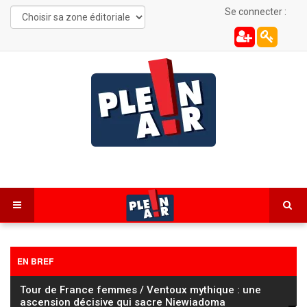
Se connecter :
EN BREF
Échevannes : 150 tonnes de fourrage en surchauffe,
les pompiers mobilisés