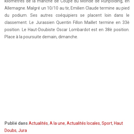
kilomètres de la manche de Coupe du Monde de Ruhpolding, en
Allemagne. Malgré un 10/10 au tir, Emilien Claude termine au pied
du podium. Ses autres coéquipiers se placent loin dans le
classement. Le Jurassien Quentin Fillon Maillet termine en 33è
position. Le Haut-Doubiste Oscar Lombardot est en 38è position.
Place à la poursuite demain, dimanche.
Publié dans
Actualités
,
A la une
,
Actualités locales
,
Sport
,
Haut
Doubs
,
Jura