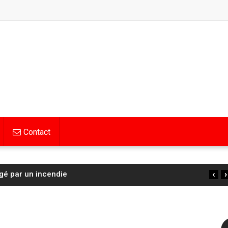
Contact
‹
›
 : la Française Cédrine Kerbaol deuxième de la 6ᵉ
…