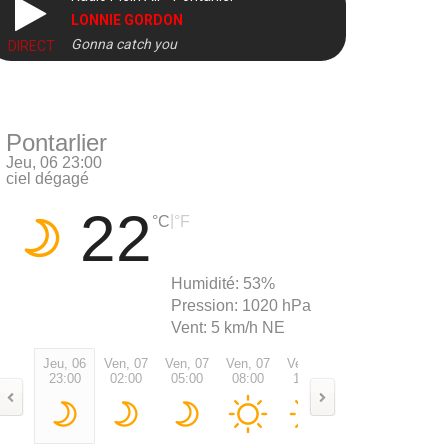
LONNIE GORDON
Gonna catch you
DIRECT
Pontarlier
Jeu, 06 23:00
ciel dégagé
22
|
°C
°F
Humidité:
53%
Pression:
1020 hPa
Vent:
5 km/h NE
Jeu, 06
Ven, 07
Ven, 07
Ven, 07
Ven, 07
Ven, 07
Ven, 0
23:00
02:00
05:00
08:00
11:00
14:00
17:00