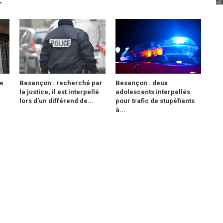
r
e
Besançon : recherché par
Besançon : deux
la justice, il est interpellé
adolescents interpellés
lors d’un différend de...
pour trafic de stupéfiants
à...