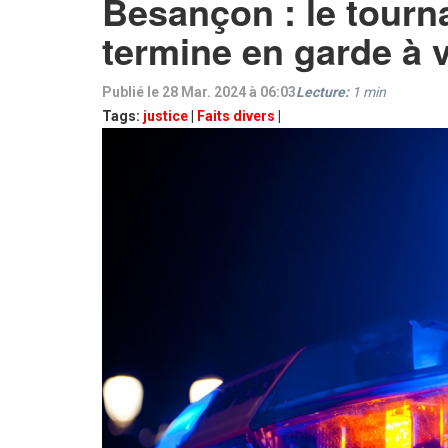
Besançon : le tourna
termine en garde à 
Publié le 28 Mar. 2024 à 06:03
Lecture:
1
min
Tags:
justice
|
Faits divers
|