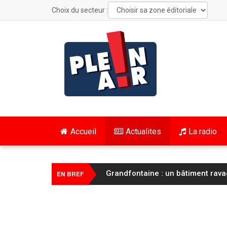
Choix du secteur :
Accueil
Actualites
La radio
Cyclisme / Tour de France Femmes
EN BREF