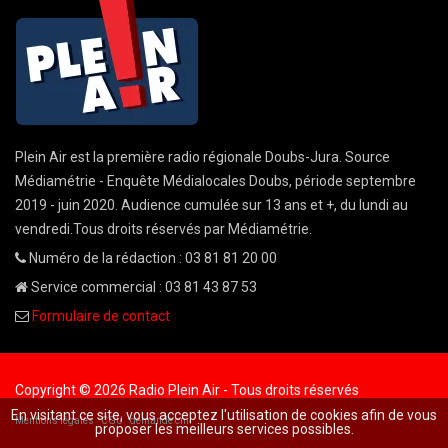
Plein Air est la première radio régionale Doubs-Jura. Source
Médiamétrie - Enquête Médialocales Doubs, période septembre
2019 - juin 2020. Audience cumulée sur 13 ans et +, du lundi au
vendredi.Tous droits réservés par Médiamétrie.
Numéro de la rédaction : 03 81 81 20 00
Service commercial : 03 81 43 87 53
Formulaire de contact
Copyright © 2026 Radio Plein Air - Tous droits réservés
En visitant ce site, vous acceptez l'utilisation de cookies afin de vous
Mentions légales
CGU
demande cnil
proposer les meilleurs services possibles.