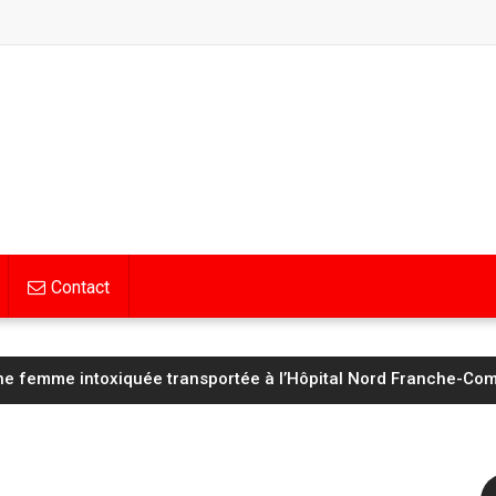
Contact
Hognon lucide avant d’affronter un Saint‑Étienne « taillé pour