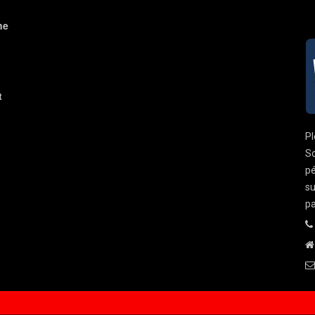
ne
t
Pl
So
pé
su
pa