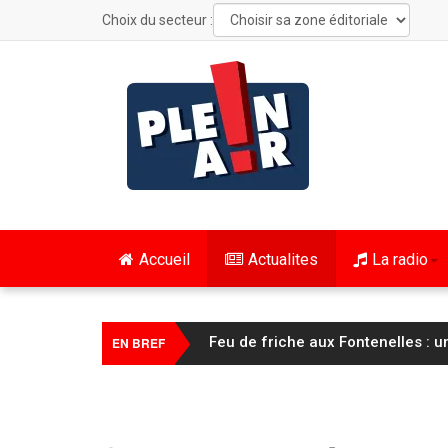
Choix du secteur :
Accueil
Actualites
La radio
FC Sochaux Montbéliard : Vincent 
EN BREF