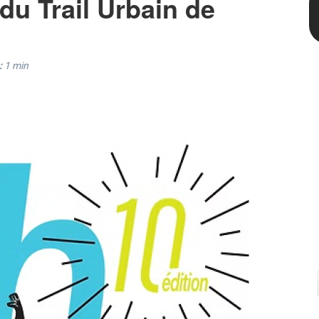
 du Trail Urbain de
:
1
min