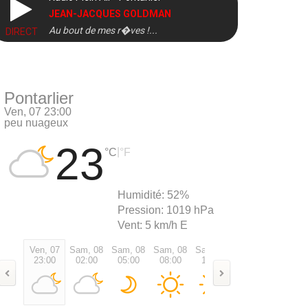
JEAN-JACQUES GOLDMAN
Au bout de mes r�ves !...
DIRECT
Pontarlier
Ven, 07 23:00
peu nuageux
23
|
°C
°F
Humidité:
52%
Pression:
1019 hPa
Vent:
5 km/h E
Ven, 07
Sam, 08
Sam, 08
Sam, 08
Sam, 08
Sam, 08
Sam, 0
23:00
02:00
05:00
08:00
11:00
14:00
17:00