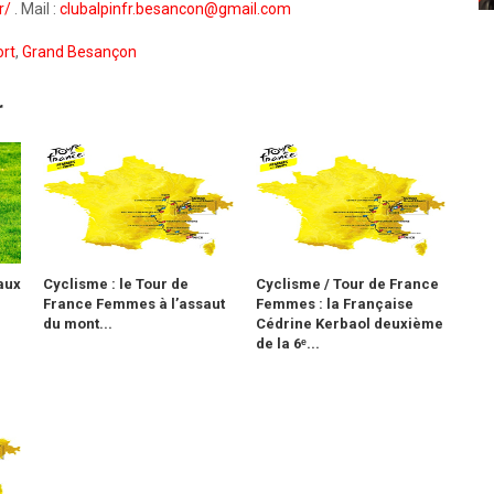
r/
. Mail :
clubalpinfr.besancon@gmail.com
rt
,
Grand Besançon
r
haux
Cyclisme : le Tour de
Cyclisme / Tour de France
.
France Femmes à l’assaut
Femmes : la Française
du mont...
Cédrine Kerbaol deuxième
de la 6ᵉ...