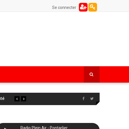
Se connecter :
‹
›
 la
…
Radio Plein Air - Pontarlier