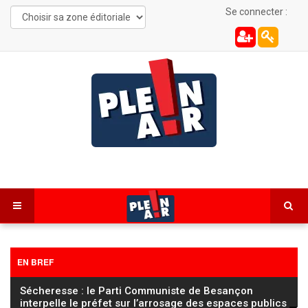
Se connecter :
EN BREF
FC Sochaux Montbéliard – Saint-Étienne : la sanction
réduite au secteur 106