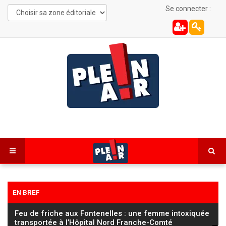
Se connecter :
EN BREF
FC Sochaux Montbéliard : Vincent Hognon lucide
avant d’affronter un Saint‑Étienne « taillé pour la
…