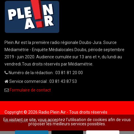
Plein Air est la première radio régionale Doubs-Jura. Source
Médiamétrie - Enquête Médialocales Doubs, période septembre
2019 - juin 2020. Audience cumulée sur 13 ans et +, du lundi au
vendredi.Tous droits réservés par Médiamétrie.
Numéro de la rédaction : 03 81 81 20 00
Service commercial : 03 81 43 87 53
Formulaire de contact
Copyright © 2026 Radio Plein Air - Tous droits réservés
En visitant ce site, vous acceptez l'utilisation de cookies afin de vous
Mentions légales
CGU
demande cnil
proposer les meilleurs services possibles.