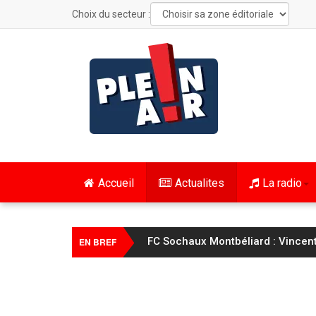
Choix du secteur :
Accueil
Actualites
La radio
FC Sochaux Montbéliard : Vincent 
EN BREF