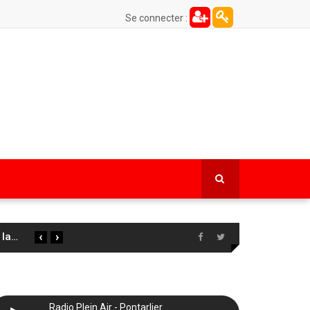
Se connecter :
‹
›
 la
…
Radio Plein Air - Pontarlier