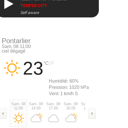
TEMPER CITY
Self aware
DIRECT
Pontarlier
Sam, 08 11:00
ciel dégagé
23
|
°C
°F
Humidité:
60%
Pression:
1020 hPa
Vent:
1 km/h S
Sam, 08
Sam, 08
Sam, 08
Sam, 08
Sam, 08
Dim, 09
Dim, 0
11:00
14:00
17:00
20:00
23:00
02:00
05:00