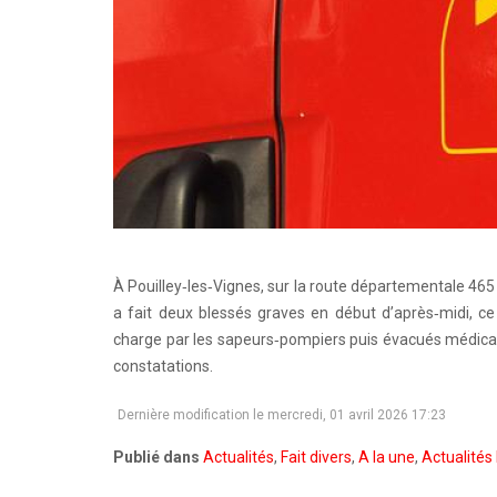
À Pouilley‑les‑Vignes, sur la route départementale 465 
a fait deux blessés graves en début d’après‑midi, c
charge par les sapeurs‑pompiers puis évacués médicali
constatations.
Dernière modification le mercredi, 01 avril 2026 17:23
Publié dans
Actualités
,
Fait divers
,
A la une
,
Actualités 