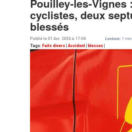
Pouilley‑les‑Vignes 
cyclistes, deux sep
blessés
Publié le 01 Avr. 2026 à 17:04
Lecture:
1
min
Tags:
Faits divers
|
Accident
|
blesses
|