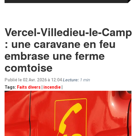
Vercel‑Villedieu‑le‑Camp
: une caravane en feu
embrase une ferme
comtoise
Publié le 02 Avr. 2026 à 12:04
Lecture:
1
min
Tags:
Faits divers
|
incendie
|