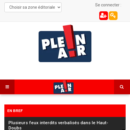
Se connecter :
EN BREF
Les Combes : une automobiliste de 22 ans
désincarcérée