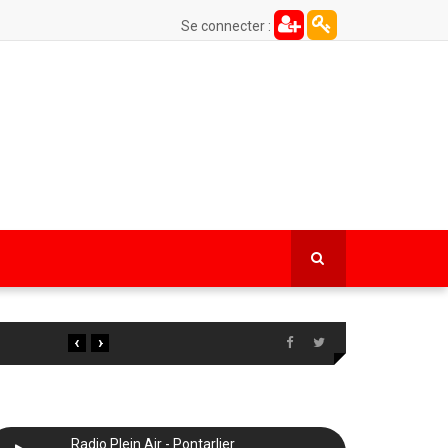
Se connecter :
‹
›
Radio Plein Air - Pontarlier