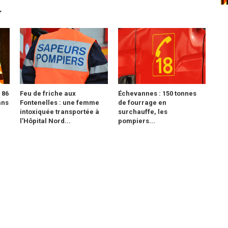
r
 86
Feu de friche aux
Échevannes : 150 tonnes
ans
Fontenelles : une femme
de fourrage en
intoxiquée transportée à
surchauffe, les
l’Hôpital Nord...
pompiers...