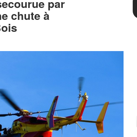
secourue par
ne chute à
ois