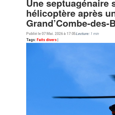
Une septuagénaire 
hélicoptère après u
Grand’Combe-des-B
Publié le 07 Mai. 2026 à 17:05
Lecture:
1
min
Tags:
Faits divers
|