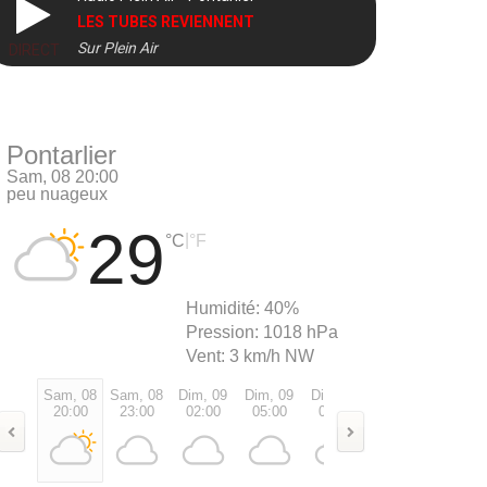
LES TUBES REVIENNENT
Sur Plein Air
DIRECT
Pontarlier
Sam, 08 20:00
peu nuageux
29
|
°C
°F
Humidité:
40%
Pression:
1018 hPa
Vent:
3 km/h NW
Sam, 08
Sam, 08
Dim, 09
Dim, 09
Dim, 09
Dim, 09
Dim, 0
20:00
23:00
02:00
05:00
08:00
11:00
14:00