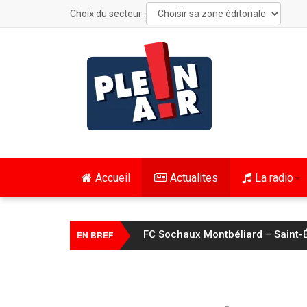
Choix du secteur :
Accueil
Actualites
La radio
FC Sochaux Montbéliard – Saint-É
EN BREF