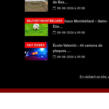
de Bes…
08-08-2026 à 09:08
FC Sochaux Montbéliard – Saint-
BELFORT/MONTBÉLIARD
Étie…
08-08-2026 à 09:08
École-Valentin : 44 cartons de
FAIT DIVERS
plaques …
08-08-2026 à 09:08
En visitant ce site,
Copyright © 2026 Radio Plein Air - Tous droits réservés