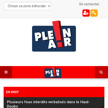
Se connecter :
EN BREF
Les Combes : une automobiliste de 22 ans
désincarcérée