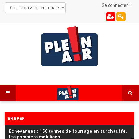
Se connecter :
EN BREF
Football / Ligue 2 : Sochaux lance sa saison face à
Saint-Étienne