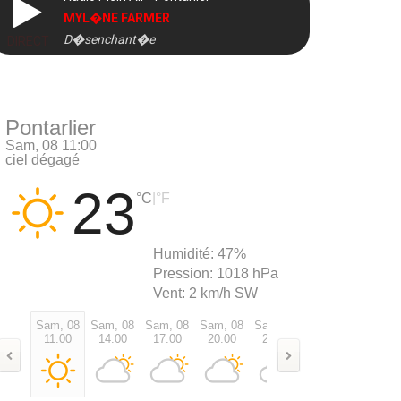
MYL�NE FARMER
D�senchant�e
DIRECT
Pontarlier
Sam, 08 11:00
ciel dégagé
23
|
°C
°F
Humidité:
47%
Pression:
1018 hPa
Vent:
2 km/h SW
Sam, 08
Sam, 08
Sam, 08
Sam, 08
Sam, 08
Dim, 09
Dim, 0
11:00
14:00
17:00
20:00
23:00
02:00
05:00