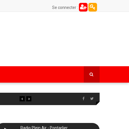
Se connecter :
‹
›
Radio Plein Air - Pontarlier