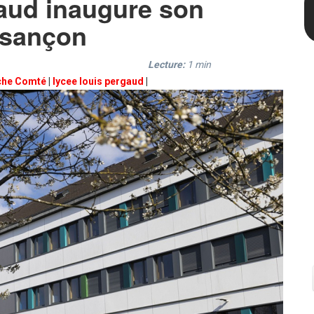
aud inaugure son
esançon
Lecture:
1
min
che Comté
|
lycee louis pergaud
|