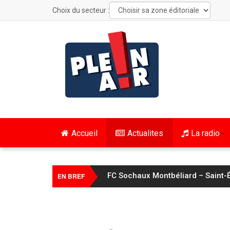
Choix du secteur :
Accueil
Actualites
La radio
FC Sochaux Montbéliard – Saint-É
EN BREF