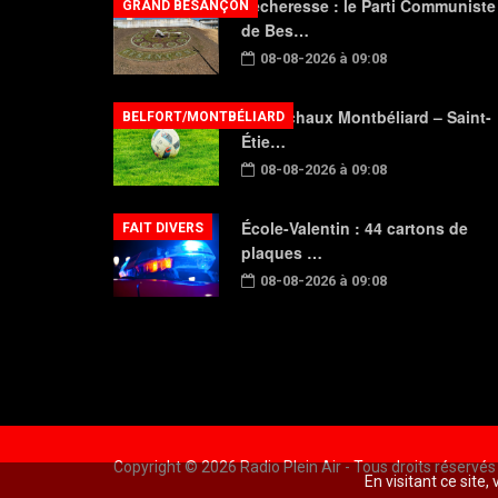
Sécheresse : le Parti Communiste
GRAND BESANÇON
de Bes…
08-08-2026 à 09:08
FC Sochaux Montbéliard – Saint-
BELFORT/MONTBÉLIARD
Étie…
08-08-2026 à 09:08
École-Valentin : 44 cartons de
FAIT DIVERS
plaques …
08-08-2026 à 09:08
Copyright © 2026 Radio Plein Air - Tous droits réservés
En visitant ce site,