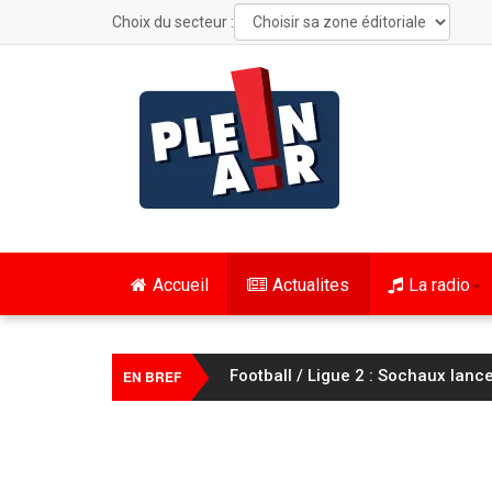
Choix du secteur :
Accueil
Actualites
La radio
Cyclisme : le Tour de France Fem
EN BREF