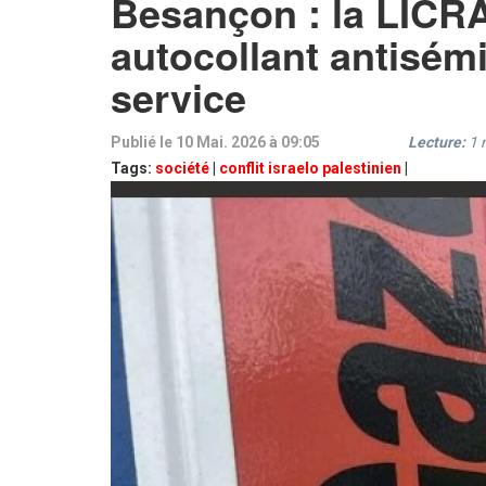
Besançon : la LICR
autocollant antisémi
service
Publié le 10 Mai. 2026 à 09:05
Lecture:
1
Tags:
société
|
conflit israelo palestinien
|