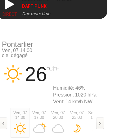
DAFT PUNK
One more time
DIRECT
Pontarlier
Ven, 07 14:00
ciel dégagé
26
|
°C
°F
Humidité:
46%
Pression:
1020 hPa
Vent:
14 km/h NW
Ven, 07
Ven, 07
Ven, 07
Ven, 07
Sam, 08
Sam, 08
Sam, 0
14:00
17:00
20:00
23:00
02:00
05:00
08:00