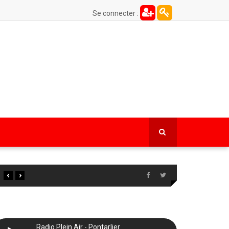
Se connecter :
‹
›
Radio Plein Air - Pontarlier