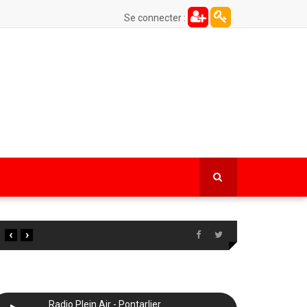
Se connecter :
‹
›
Radio Plein Air - Pontarlier