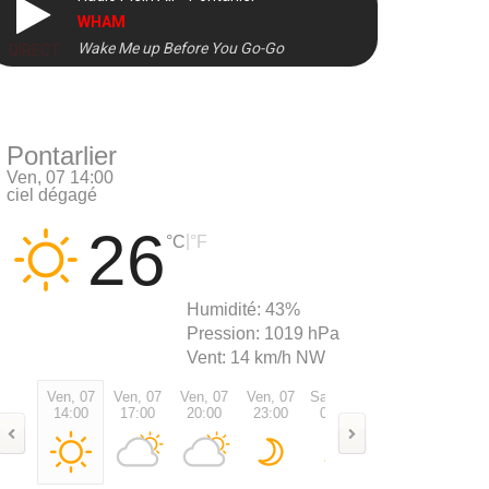
WHAM
Wake Me up Before You Go-Go
DIRECT
Pontarlier
Ven, 07 14:00
ciel dégagé
26
|
°C
°F
Humidité:
43%
Pression:
1019 hPa
Vent:
14 km/h NW
Ven, 07
Ven, 07
Ven, 07
Ven, 07
Sam, 08
Sam, 08
Sam, 0
14:00
17:00
20:00
23:00
02:00
05:00
08:00