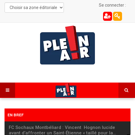
Se connecter :
EN BREF
FC Sochaux Montbéliard : Vincent Hognon lucide
avant d’affronter un Saint‑Étienne « taillé pour la
…