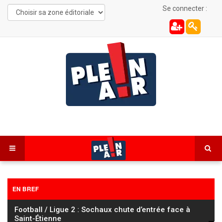
Se connecter :
EN BREF
Tour de France Femmes : Vollering s’impose à Nice et
prend le maillot jaune