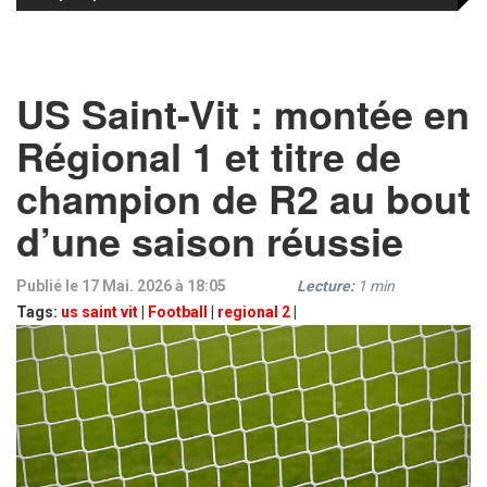
US Saint-Vit : montée en
Régional 1 et titre de
champion de R2 au bout
d’une saison réussie
Publié le 17 Mai. 2026 à 18:05
Lecture:
1
min
Tags:
us saint vit
|
Football
|
regional 2
|