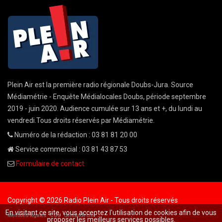
Plein Air est la première radio régionale Doubs-Jura. Source
Médiamétrie - Enquête Médialocales Doubs, période septembre
2019 - juin 2020. Audience cumulée sur 13 ans et +, du lundi au
vendredi.Tous droits réservés par Médiamétrie.
Numéro de la rédaction : 03 81 81 20 00
Service commercial : 03 81 43 87 53
Formulaire de contact
Copyright © 2026 Radio Plein Air - Tous droits réservés
En visitant ce site, vous acceptez l'utilisation de cookies afin de vous
Mentions légales
CGU
demande cnil
proposer les meilleurs services possibles.