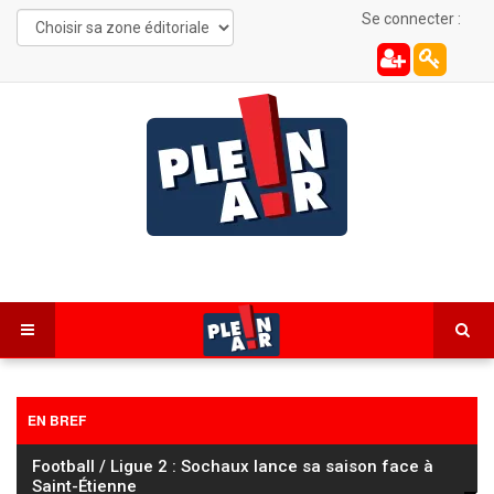
Se connecter :
EN BREF
Cyclisme : le Tour de France Femmes à l’assaut du
mont Ventoux