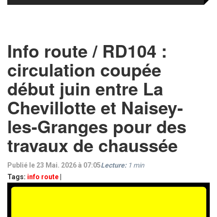
Info route / RD104 :
circulation coupée
début juin entre La
Chevillotte et Naisey-
les-Granges pour des
travaux de chaussée
Publié le 23 Mai. 2026 à 07:05
Lecture:
1
min
Tags:
info route
|