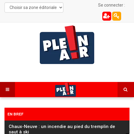
Se connecter :
EN BREF
Chaux-Neuve : un incendie au pied du tremplin de
saut à ski