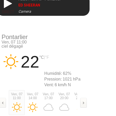
ED SHEERAN
Camera
DIRECT
Pontarlier
Ven, 07 11:00
ciel dégagé
22
|
°C
°F
Humidité:
62%
Pression:
1021 hPa
Vent:
6 km/h N
Ven, 07
Ven, 07
Ven, 07
Ven, 07
Ven, 07
Sam, 08
Sam, 0
11:00
14:00
17:00
20:00
23:00
02:00
05:00