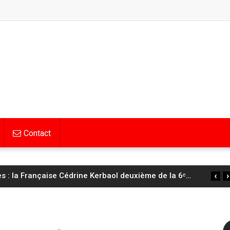
Contact
‹
›
 : la Française Cédrine Kerbaol deuxième de la 6ᵉ
…