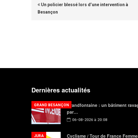
Un policier blessé lors d’une intervention à
Besançon
Dernières actualités
Grandfontaine : un bâtiment rava
GRAND BESANÇON
par…
06-08-2026 à 20:08
Cyclisme / Tour de France Femme
JURA