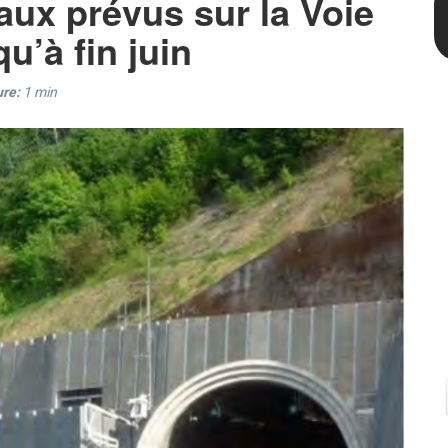
aux prévus sur la Voie
u’à fin juin
ure:
1
min