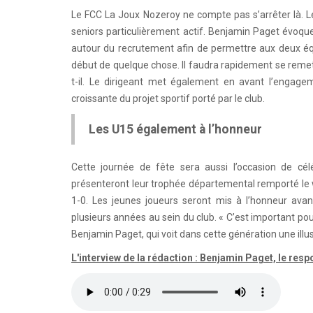
Le FCC La Joux Nozeroy ne compte pas s’arrêter là. Le
seniors particulièrement actif. Benjamin Paget évoque
autour du recrutement afin de permettre aux deux équ
début de quelque chose. Il faudra rapidement se remett
t-il. Le dirigeant met également en avant l’engage
croissante du projet sportif porté par le club.
Les U15 également à l’honneur
Cette journée de fête sera aussi l’occasion de c
présenteront leur trophée départemental remporté le 
1-0. Les jeunes joueurs seront mis à l’honneur ava
plusieurs années au sein du club. « C’est important pou
Benjamin Paget, qui voit dans cette génération une illust
L'interview de la rédaction : Benjamin Paget, le r