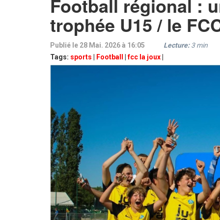
Football régional :
trophée U15 / le FC
Publié le 28 Mai. 2026 à 16:05
Lecture:
3
min
Tags:
sports
|
Football
|
fcc la joux
|