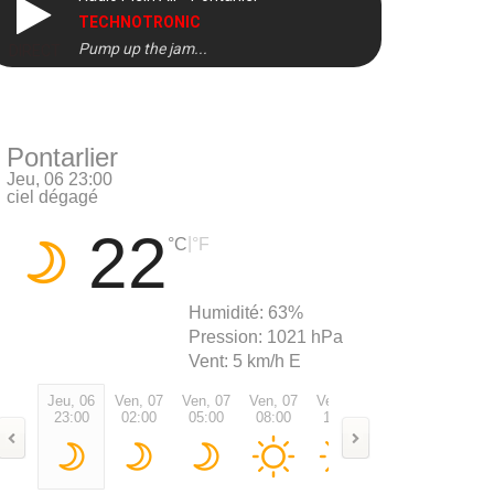
TECHNOTRONIC
Pump up the jam...
DIRECT
Pontarlier
Jeu, 06 23:00
ciel dégagé
22
|
°C
°F
Humidité:
63%
Pression:
1021 hPa
Vent:
5 km/h E
Jeu, 06
Ven, 07
Ven, 07
Ven, 07
Ven, 07
Ven, 07
Ven, 0
23:00
02:00
05:00
08:00
11:00
14:00
17:00