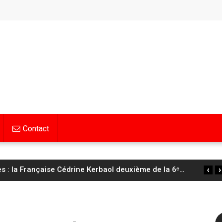
Contact
‹
›
 : la Française Cédrine Kerbaol deuxième de la 6ᵉ
…