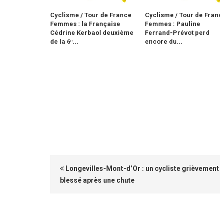
Cyclisme / Tour de France
Cyclisme / Tour de Fran
Femmes : la Française
Femmes : Pauline
Cédrine Kerbaol deuxième
Ferrand-Prévot perd
de la 6ᵉ...
encore du...
Longevilles-Mont-d’Or : un cycliste grièvement
blessé après une chute