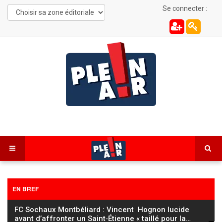
Se connecter :
EN BREF
FC Sochaux Montbéliard : Vincent Hognon lucide
avant d’affronter un Saint‑Étienne « taillé pour la
…