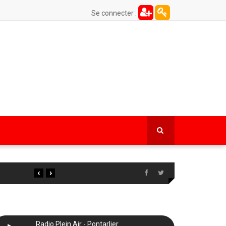
Se connecter :
‹
›
Radio Plein Air - Pontarlier