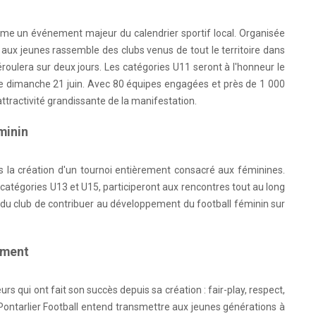
 un événement majeur du calendrier sportif local. Organisée
e aux jeunes rassemble des clubs venus de tout le territoire dans
déroulera sur deux jours. Les catégories U11 seront à l'honneur le
s le dimanche 21 juin. Avec 80 équipes engagées et près de 1 000
attractivité grandissante de la manifestation.
minin
 la création d'un tournoi entièrement consacré aux féminines.
catégories U13 et U15, participeront aux rencontres tout au long
é du club de contribuer au développement du football féminin sur
ement
s qui ont fait son succès depuis sa création : fair-play, respect,
CA Pontarlier Football entend transmettre aux jeunes générations à