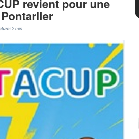
CUP revient pour une
 Pontarlier
cture:
2
min