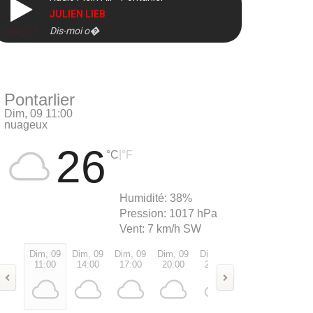
JULIEN LIEB
Dis-moi o�
DIRECT
Pontarlier
Dim, 09 11:00
nuageux
26
|
°C
°F
Humidité:
38%
Pression:
1017 hPa
Vent:
7 km/h SW
Dim, 09
Dim, 09
Dim, 09
Dim, 09
Dim, 09
Lun, 10
Lun, 1
11:00
14:00
17:00
20:00
23:00
02:00
05:00