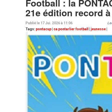
Football : la PONTA
21e édition record à
Publié le 17 Jui. 2026 à 11:06
Le
Tags:
pontacup
|
ca pontarlier football
|
jeunesse
|