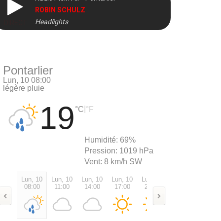
ROBIN SCHULZ
Headlights
DIRECT
Pontarlier
Lun, 10 08:00
légère pluie
19
|
°C
°F
Humidité:
69%
Pression:
1019 hPa
Vent:
8 km/h SW
Lun, 10
Lun, 10
Lun, 10
Lun, 10
Lun, 10
Lun, 10
Mar, 1
08:00
11:00
14:00
17:00
20:00
23:00
02:00