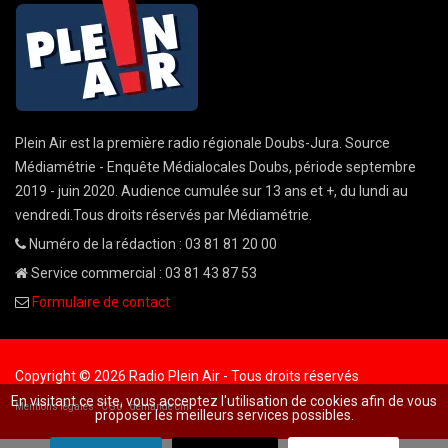
Plein Air est la première radio régionale Doubs-Jura. Source
Médiamétrie - Enquête Médialocales Doubs, période septembre
2019 - juin 2020. Audience cumulée sur 13 ans et +, du lundi au
vendredi.Tous droits réservés par Médiamétrie.
Numéro de la rédaction : 03 81 81 20 00
Service commercial : 03 81 43 87 53
Formulaire de contact
Copyright © 2026 Radio Plein Air - Tous droits réservés
En visitant ce site, vous acceptez l'utilisation de cookies afin de vous
Mentions légales
CGU
demande cnil
proposer les meilleurs services possibles.