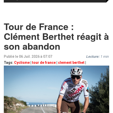
Tour de France :
Clément Berthet réagit à
son abandon
Publié le 06 Juil. 2026 à 07:07
Lecture:
1
min
Tags:
Cyclisme
|
tour de france
|
clement berthet
|