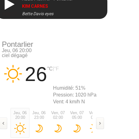
KIM CARNES
Bette Davis eyes
DIRECT
Pontarlier
Jeu, 06 20:00
ciel dégagé
26
|
°C
°F
Humidité:
51%
Pression:
1020 hPa
Vent:
4 km/h N
Jeu, 06
Jeu, 06
Ven, 07
Ven, 07
Ven, 07
Ven, 07
Ven, 0
20:00
23:00
02:00
05:00
08:00
11:00
14:00