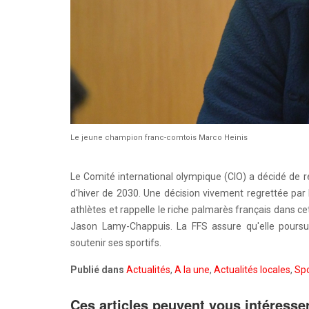
Le jeune champion franc-comtois Marco Heinis
Le Comité international olympique (CIO) a décidé de
d'hiver de 2030. Une décision vivement regrettée par 
athlètes et rappelle le riche palmarès français dans c
Jason Lamy-Chappuis. La FFS assure qu'elle pours
soutenir ses sportifs.
Publié dans
Actualités
,
A la une
,
Actualités locales
,
Spo
Ces articles peuvent vous intéresse