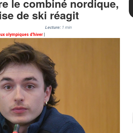
ire le combiné nordique,
ise de ski réagit
Lecture:
1
min
eux olympiques d'hiver
|