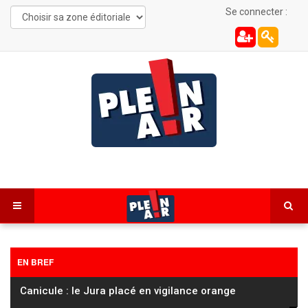
Se connecter :
EN BREF
Sainte-Colombe : cinq jeunes blessés, dont deux
grièvement (mise à jour)