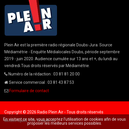
Plein Air est la première radio régionale Doubs-Jura. Source
Médiamétrie - Enquête Médialocales Doubs, période septembre
2019 - juin 2020. Audience cumulée sur 13 ans et +, du lundi au
vendredi.Tous droits réservés par Médiamétrie.
Numéro de la rédaction : 03 81 81 20 00
Service commercial : 03 81 43 87 53
Formulaire de contact
Copyright © 2026 Radio Plein Air - Tous droits réservés
En visitant ce site, vous acceptez l'utilisation de cookies afin de vous
Mentions légales
CGU
demande cnil
proposer les meilleurs services possibles.