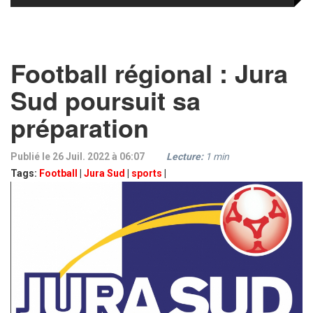
Football régional : Jura
Sud poursuit sa
préparation
Publié le 26 Juil. 2022 à 06:07
Lecture:
1
min
Tags:
Football
|
Jura Sud
|
sports
|