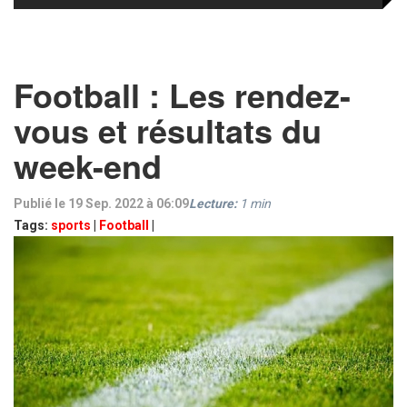
Football : Les rendez-
vous et résultats du
week-end
Publié le 19 Sep. 2022 à 06:09
Lecture:
1
min
Tags:
sports
|
Football
|