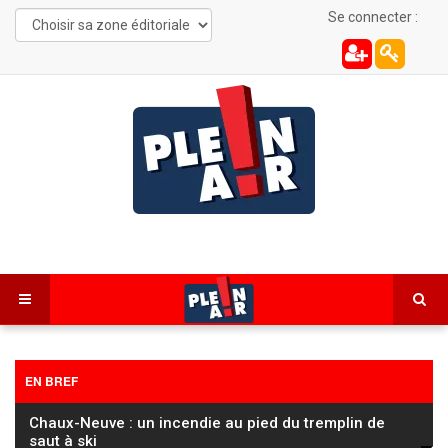
Se connecter :
EN BREF
Chaux-Neuve : un incendie au pied du tremplin de
saut à ski