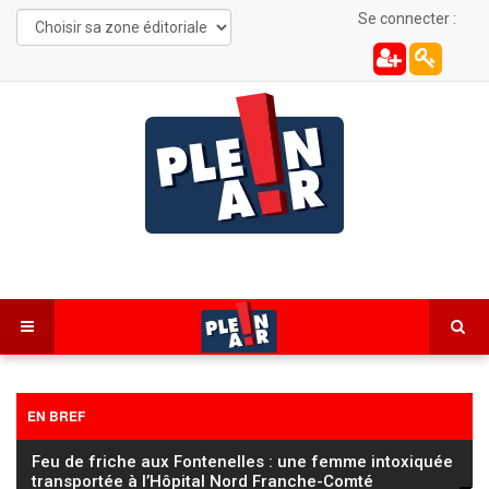
Se connecter :
EN BREF
FC Sochaux Montbéliard : Vincent Hognon lucide
avant d’affronter un Saint‑Étienne « taillé pour la
…